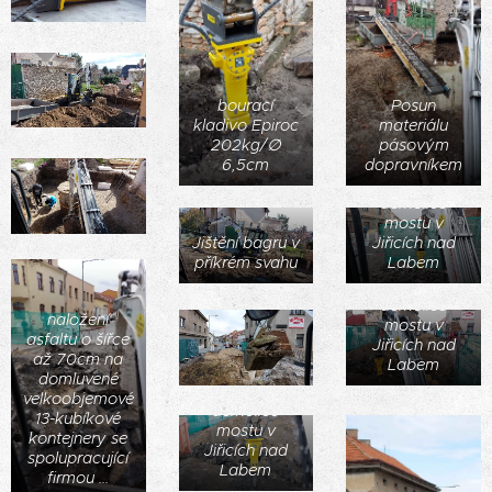
bourací
Posun
kladivo Epiroc
materiálu
202kg/∅
pásovým
6,5cm
dopravníkem
demolice
mostu v
Jištění bagru v
Jiřicích nad
příkrém svahu
Labem
demolice
naložení
mostu v
asfaltu o šířce
Jiřicích nad
až 70cm na
Labem
domluvené
velkoobjemové
demolice
13-kubíkové
mostu v
kontejnery se
Jiřicích nad
spolupracující
Labem
firmou ...