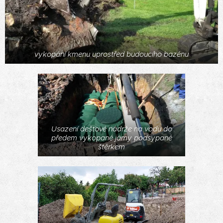
vykopání kmenu uprostřed budoucího bazénu
Usazení dešťové nádrže na vodu do
předem vykopané jámy podsypané
štěrkem