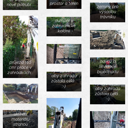
zahradní
prostor a terén
nové potrubí ..
zeminy pro
výsadbu
trávníku
dumper v
zahradnické
kolonii
Výkop bazénu
a jeho
přehození a
Výkop bazénu
odvezení přes
a jeho
plot majitele!
odvoz a
průjezd 165
přehození a
Vše se dá
likvidace
cm! práce v
odvezení přes
vymyslet, jen
bioodpadu
zahrádkách...
plot majitele!
aby zahrada
Vše se dá
zůstala celá...
vymyslet, jen
:-)
aby zahrada
zůstala celá...
:-)
vybourání a
uložení
materiálu
stranou