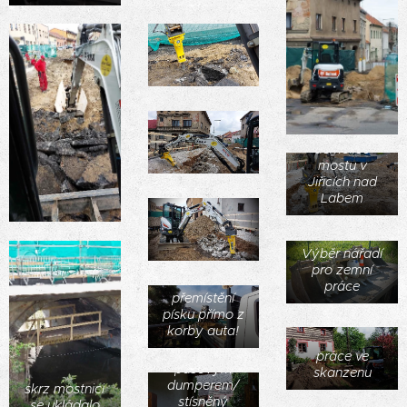
demolice
mostu v
Jiřicích nad
Labem
Výběr nářadí
pro zemní
práce
přemístění
písku přímo z
korby auta!
práce s
práce ve
srovnání
pásovým
skanzenu
zahrady +
dumperem/
skrz mostnici
dovoz tříděnné
stísněný
se ukládalo