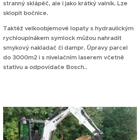
stranný sklápěč, ale i jako krátký valník. Lze
sklopit bočnice.
Taktéž velkoobjemové lopaty s hydraulickým
rychloupínákem symlock můžou nahradit
smykový nakladač či dampr. ˇÚpravy parcel
do 3000m2 i s nivelačním laserem včetně
stativu a odpovídače Bosch..