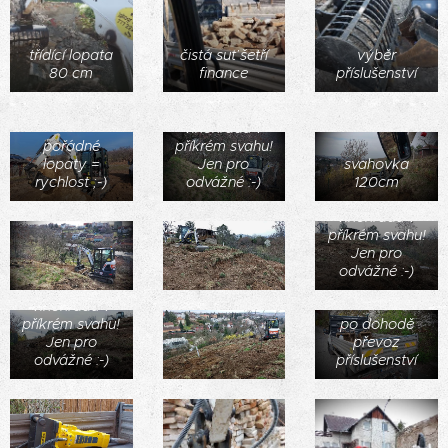
třídící lopata
čistá suť šetří
výběr
80 cm
finance
příslušenství
Realizace
vinohradu v
pořádné
příkrém svahu!
lopaty =
Jen pro
svahovka
rychlost ;-)
odvážné :-)
120cm
Realizace
vinohradu v
příkrém svahu!
Jen pro
odvážné :-)
Realizace
vinohradu v
příkrém svahu!
po dohodě
Jen pro
převoz
odvážné :-)
příslušenství