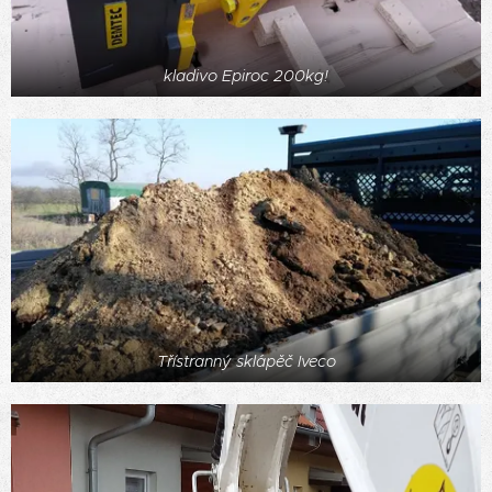
kladivo Epiroc 200kg!
Třístranný sklápěč Iveco