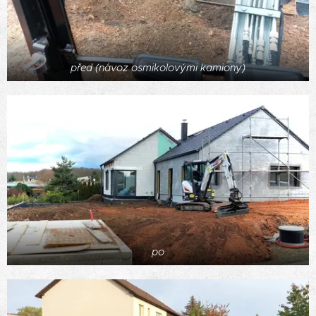
před (návoz osmikolovými kamiony)
po