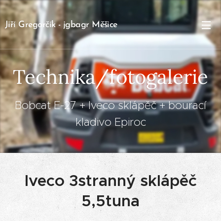
Jiří Gregorčík - jgbagr Měšice
Technika/fotogalerie
Bobcat E-27 + Iveco sklápěč + bourací
kladivo Epiroc
Iveco 3stranný sklápěč
5,5tuna