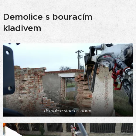
Demolice s bouracím
kladivem
demolice starého domu