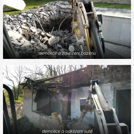
demolice a zavezení bazénu
demolice a odklizení sutě