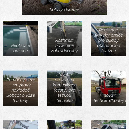
kolový dumper
Realizace
skrývky ornice
Rozhrnutí
pro sklady
Realizace
navezené
obchodního
bazénu
zahradní hlíny
řetězce
Realizace
stavební
Pomocný stroj
provizorní
- smykový
komunikace
nakladač
(cesty) pro
Bobcat o váze
těžkou
nová
3,5 tuny
techniku
technika/kontejne